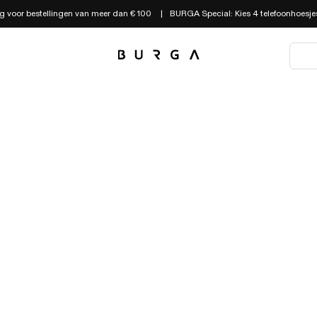
g voor bestellingen van meer dan € 100
BURGA Special: Kies 4 telefoonhoesjes