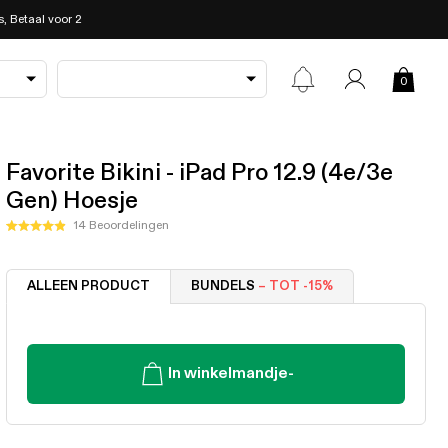
, Betaal voor 2
0
Favorite Bikini - iPad Pro 12.9 (4e/3e
Gen) Hoesje
Klik
14
Beoordelingen
Beoordeeld
om
met
4.9
naar
van
ALLEEN PRODUCT
BUNDELS
– TOT -15%
de
de
5
beoordelingen
sterren
te
scrollen
In winkelmandje
-