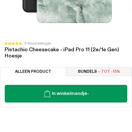
Klik
6
Beoordelingen
Beoordeeld
Pistachio Cheesecake - iPad Pro 11 (2e/1e Gen)
om
met
Hoesje
5.0
naar
van
de
de
5
beoordelingen
ALLEEN PRODUCT
BUNDELS
– TOT -15%
sterren
te
scrollen
In winkelmandje
-