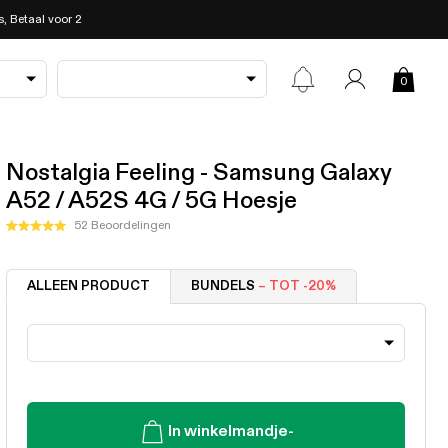
, Betaal voor 2
0
Nostalgia Feeling - Samsung Galaxy
A52 / A52S 4G / 5G Hoesje
Klik
52
Beoordelingen
Beoordeeld
om
met
5.0
naar
van
ALLEEN PRODUCT
BUNDELS
– TOT -20%
de
de
5
beoordelingen
sterren
te
scrollen
In winkelmandje
-