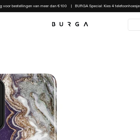
g voor bestellingen van meer dan € 100
BURGA Special: Kies 4 telefoonhoesjes