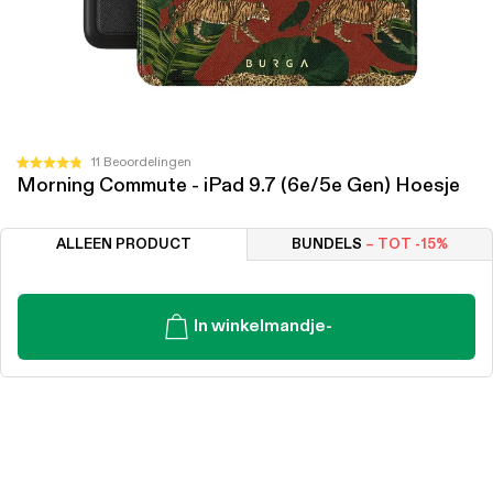
Klik
11
Beoordelingen
Beoordeeld
Morning Commute - iPad 9.7 (6e/5e Gen) Hoesje
om
met
4.8
naar
van
de
de
ALLEEN PRODUCT
BUNDELS
– TOT -15%
5
beoordelingen
sterren
te
scrollen
In winkelmandje
-