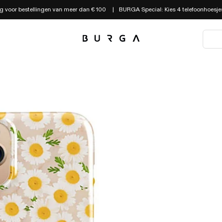
g voor bestellingen van meer dan € 100
BURGA Special: Kies 4 telefoonhoesjes