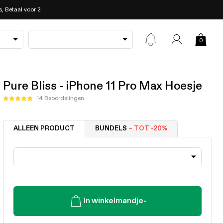
, Betaal voor 2
0
Pure Bliss - iPhone 11 Pro Max Hoesje
Klik
14
Beoordelingen
Beoordeeld
om
met
4.8
naar
van
ALLEEN PRODUCT
BUNDELS
– TOT -20%
de
de
5
beoordelingen
sterren
te
scrollen
In winkelmandje
-